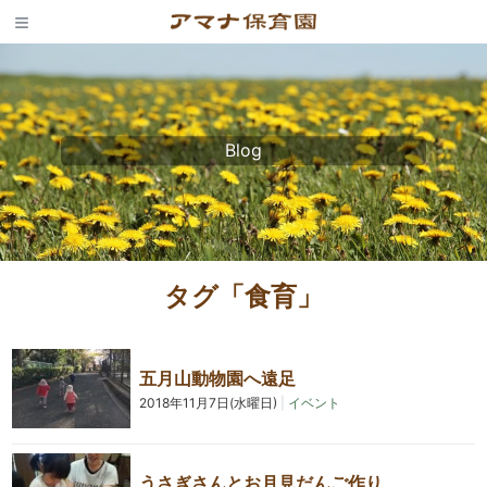
Skip
to
content
Blog
タグ「食育」
五月山動物園へ遠足
2018年11月7日(水曜日)
|
イベント
うさぎさんとお月見だんご作り