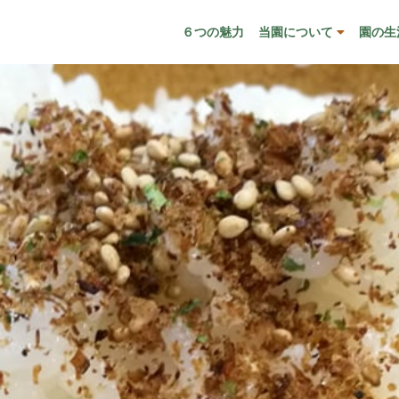
６つの魅力
当園について
園の生