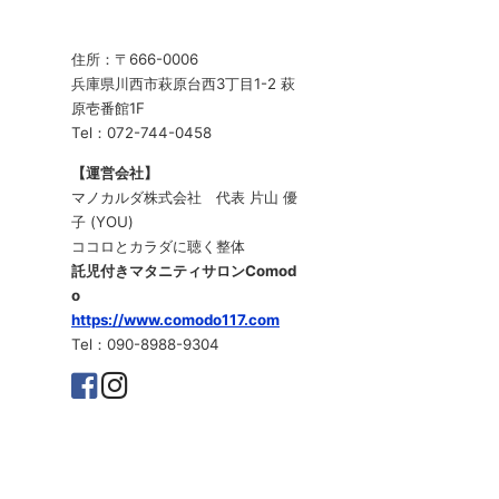
住所：〒666-0006
兵庫県川西市萩原台西3丁目1-2 萩
原壱番館1F
Tel：072-744-0458
【運営会社】
マノカルダ株式会社 代表 片山 優
子 (YOU)
ココロとカラダに聴く整体
託児付きマタニティサロンComod
o
https://www.comodo117.com
Tel：090-8988-9304