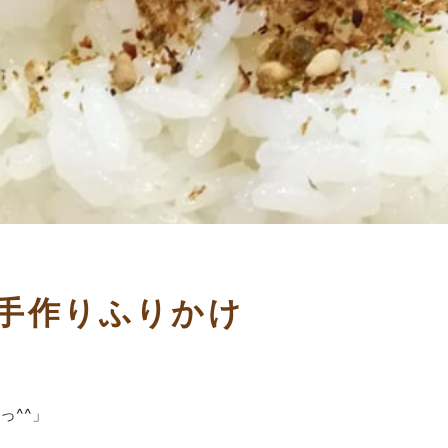
手作りふりかけ
っ^^」