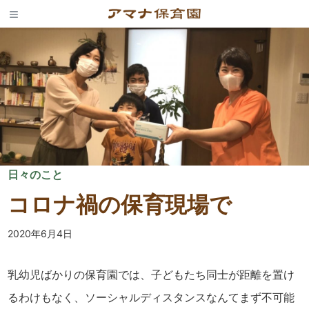
Skip
to
content
日々のこと
コロナ禍の保育現場で
2020年6月4日
乳幼児ばかりの保育園では、子どもたち同士が距離を置け
るわけもなく、ソーシャルディスタンスなんてまず不可能