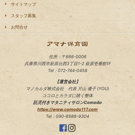
サイトマップ
スタッフ募集
お問合せ
住所：〒666-0006
兵庫県川西市萩原台西3丁目1-2 萩原壱番館1F
Tel：072-744-0458
【運営会社】
マノカルダ株式会社 代表 片山 優子 (YOU)
ココロとカラダに聴く整体
託児付きマタニティサロンComodo
https://www.comodo117.com
Tel：090-8988-9304