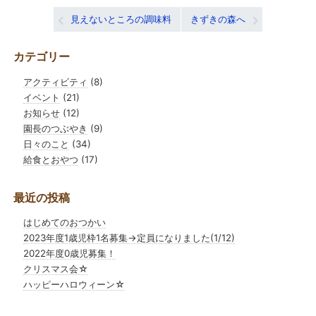
投
見えないところの調味料
きずきの森へ
稿
カテゴリー
ナ
アクティビティ
(8)
ビ
イベント
(21)
ゲ
お知らせ
(12)
園長のつぶやき
(9)
ー
日々のこと
(34)
シ
給食とおやつ
(17)
ョ
最近の投稿
ン
はじめてのおつかい
2023年度1歳児枠1名募集→定員になりました(1/12)
2022年度0歳児募集！
クリスマス会☆
ハッピーハロウィーン☆