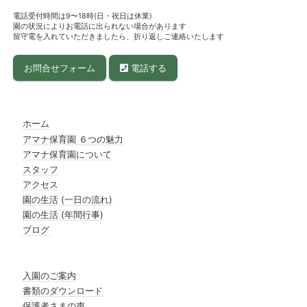
電話受付時間は9〜18時(日・祝日は休業)
園の状況によりお電話に出られない場合があります
留守電を入れていただきましたら、折り返しご連絡いたします
お問合せフォーム
電話する
ホーム
アマナ保育園 ６つの魅力
アマナ保育園について
スタッフ
アクセス
園の生活 (一日の流れ)
園の生活 (年間行事)
ブログ
入園のご案内
書類のダウンロード
保護者さまの声