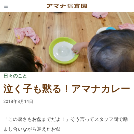
Skip
to
content
日々のこと
泣く子も黙る！アマナカレー
2018年8月14日
「この暑さもお盆までだよ！」そう言ってスタッフ間で励
まし合いながら迎えたお盆