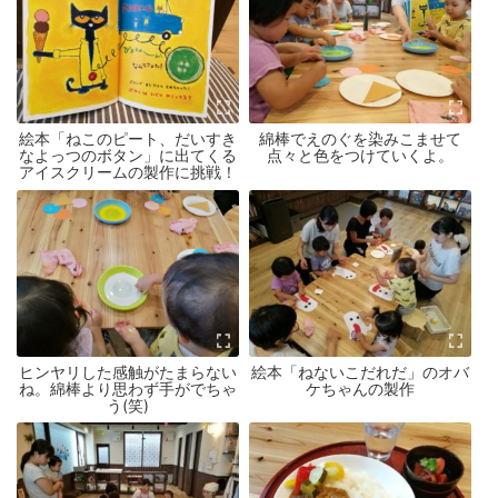
絵本「ねこのピート、だいすき
綿棒でえのぐを染みこませて
なよっつのボタン」に出てくる
点々と色をつけていくよ。
アイスクリームの製作に挑戦！
ヒンヤリした感触がたまらない
絵本「ねないこだれだ」のオバ
ね。綿棒より思わず手がでちゃ
ケちゃんの製作
う(笑)