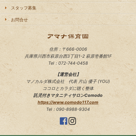
スタッフ募集
お問合せ
住所：〒666-0006
兵庫県川西市萩原台西3丁目1-2 萩原壱番館1F
Tel：072-744-0458
【運営会社】
マノカルダ株式会社 代表 片山 優子 (YOU)
ココロとカラダに聴く整体
託児付きマタニティサロンComodo
https://www.comodo117.com
Tel：090-8988-9304