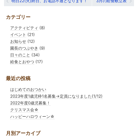
明日22(火)終日、お電話不通となります！
3月の給食献立表
稿
カテゴリー
ナ
アクティビティ
(8)
ビ
イベント
(21)
ゲ
お知らせ
(12)
園長のつぶやき
(9)
ー
日々のこと
(34)
シ
給食とおやつ
(17)
ョ
最近の投稿
ン
はじめてのおつかい
2023年度1歳児枠1名募集→定員になりました(1/12)
2022年度0歳児募集！
クリスマス会☆
ハッピーハロウィーン☆
月別アーカイブ